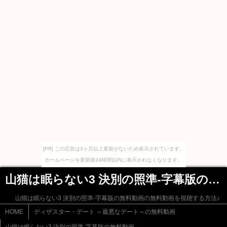
[PR] この広告は3ヶ月以上更新がないため表示されています。
ホームページを更新後24時間以内に表示されなくなります。
山猫は眠らない3 決別の照準-字幕版の無料動画
山猫は眠らない3 決別の照準-字幕版の無料動画の無料動画を視聴する方法♪
HOME
ディザスター・デート ～最悪なデート～の無料動画