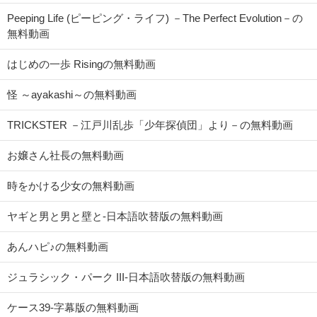
Peeping Life (ピーピング・ライフ) －The Perfect Evolution－の
無料動画
はじめの一歩 Risingの無料動画
怪 ～ayakashi～の無料動画
TRICKSTER －江戸川乱歩「少年探偵団」より－の無料動画
お嬢さん社長の無料動画
時をかける少女の無料動画
ヤギと男と男と壁と-日本語吹替版の無料動画
あんハピ♪の無料動画
ジュラシック・パーク III-日本語吹替版の無料動画
ケース39-字幕版の無料動画