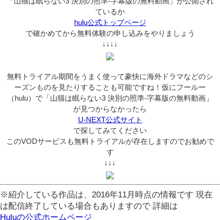
「山猫は眠らない3 決別の照準-字幕版の無料動画」が公開され
ているか
hulu公式トップページ
で確かめてから無料体験の申し込みをやりましょう
↓↓↓↓
無料トライアル期間をうまく使って豪快に海外ドラマなどのシ
ーズンものを見たりすることも可能ですね！仮にフールー
（hulu）で「山猫は眠らない3 決別の照準-字幕版の無料動画」
が見つからなかったら
U-NEXT公式サイト
で探してみてください
このVODサービスも無料トライアルが存在しますのでお勧めで
す
↓↓↓
※紹介している作品は、2016年11月時点の情報です 現在
は配信終了している場合もありますので 詳細は
Huluの公式ホームページ