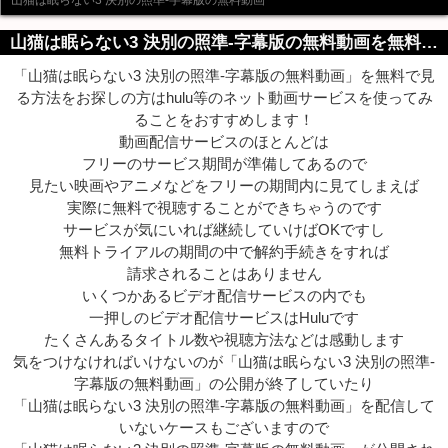
山猫は眠らない3 決別の照準-字幕版の無料動画
山猫は眠らない3 決別の照準-字幕版の無料動画を無料で観るには
「山猫は眠らない3 決別の照準-字幕版の無料動画」を無料で見
る方法をお探しの方はhulu等のネット動画サービスを使ってみ
ることをおすすめします！
動画配信サービスのほとんどは
フリーのサービス期間が準備してあるので
見たい映画やアニメなどをフリーの期間内に見てしまえば
実際に無料で視聴することができちゃうのです
サービスが気にいれば継続していけばOKですし
無料トライアルの期間の中で解約手続きをすれば
請求されることはありません
いくつかあるビデオ配信サービスの内でも
一押しのビデオ配信サービスはHuluです
たくさんあるタイトル数や視聴方法などは感動します
気をつけなければいけないのが「山猫は眠らない3 決別の照準-
字幕版の無料動画」の公開が終了していたり
「山猫は眠らない3 決別の照準-字幕版の無料動画」を配信して
いないケースもございますので