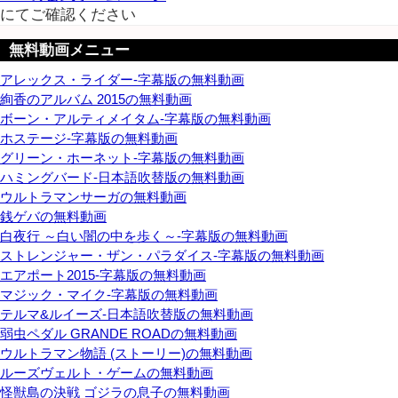
にてご確認ください
無料動画メニュー
アレックス・ライダー-字幕版の無料動画
絢香のアルバム 2015の無料動画
ボーン・アルティメイタム-字幕版の無料動画
ホステージ-字幕版の無料動画
グリーン・ホーネット-字幕版の無料動画
ハミングバード-日本語吹替版の無料動画
ウルトラマンサーガの無料動画
銭ゲバの無料動画
白夜行 ～白い闇の中を歩く～-字幕版の無料動画
ストレンジャー・ザン・パラダイス-字幕版の無料動画
エアポート2015-字幕版の無料動画
マジック・マイク-字幕版の無料動画
テルマ&ルイーズ-日本語吹替版の無料動画
弱虫ペダル GRANDE ROADの無料動画
ウルトラマン物語 (ストーリー)の無料動画
ルーズヴェルト・ゲームの無料動画
怪獣島の決戦 ゴジラの息子の無料動画