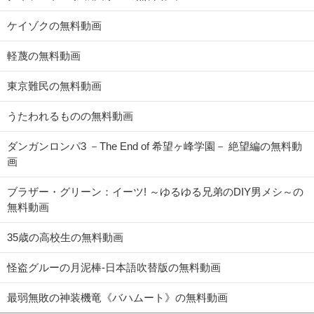
ケイゾクの無料動画
軽蔑の無料動画
東京難民の無料動画
うたわれるものの無料動画
ダンガンロンパ3 －The End of 希望ヶ峰学園－ 絶望編の無料動
画
ブラザー・グリーン：イーツ! ～ゆるゆる兄弟のDIY男メシ～の
無料動画
35歳の高校生の無料動画
怪盗グルーの月泥棒-日本語吹替版の無料動画
最弱無敗の神装機竜《バハムート》の無料動画