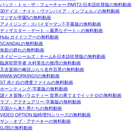
バック・トゥ・ザ・フューチャー PART2-日本語吹替版の無料動画
30デイズ・ナイト：ヴァンパイア・インフェルノの無料動画
マジすか学園5の無料動画
アメイジング・スパイダーマン?-字幕版の無料動画
ディザスター・デート ～最悪なデート～の無料動画
Hulu ガイドツアーの無料動画
SCANDALの無料動画
魚影の群れの無料動画
ネイビーシールズ：チーム6-日本語吹替版の無料動画
臨床犯罪学者 火村英生の推理の無料動画
又吉直樹の椿説ぶらり名作百景の無料動画
WWW.WORKING!!の無料動画
ST 赤と白の捜査ファイルの無料動画
ホーンティング-字幕版の無料動画
謎とき冒険バラエティー 世界の果てまでイッテＱ!の無料動画
ラブ・アクチュアリー-字幕版の無料動画
天国から来た男たちの無料動画
VIDEO OPTION 臨時増刊シリーズの無料動画
サン・オブ・アナーキーの無料動画
GJ部の無料動画